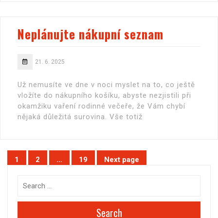
Neplánujte nákupní seznam
21. 6. 2025
Už nemusíte ve dne v noci myslet na to, co ještě
vložíte do nákupního košíku, abyste nezjistili při
okamžiku vaření rodinné večeře, že Vám chybí
nějaká důležitá surovina. Vše totiž
Stránkování
1
2
…
19
Next page
Page
Page
Page
příspěvků
Search