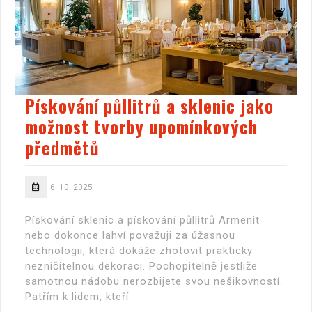
Pískování půllitrů a sklenic jako
možnost tvorby upomínkových
předmětů
6. 10. 2025
Pískování sklenic a pískování půllitrů Armenit
nebo dokonce lahví považuji za úžasnou
technologii, která dokáže zhotovit prakticky
nezničitelnou dekoraci. Pochopitelně jestliže
samotnou nádobu nerozbijete svou nešikovností.
Patřím k lidem, kteří