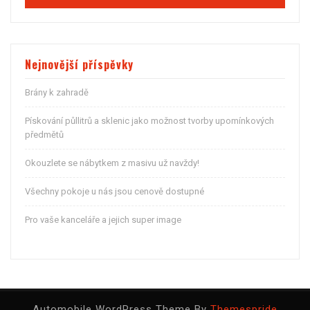
Nejnovější příspěvky
Brány k zahradě
Pískování půllitrů a sklenic jako možnost tvorby upomínkových
předmětů
Okouzlete se nábytkem z masivu už navždy!
Všechny pokoje u nás jsou cenově dostupné
Pro vaše kanceláře a jejich super image
Automobile WordPress Theme By
Themespride