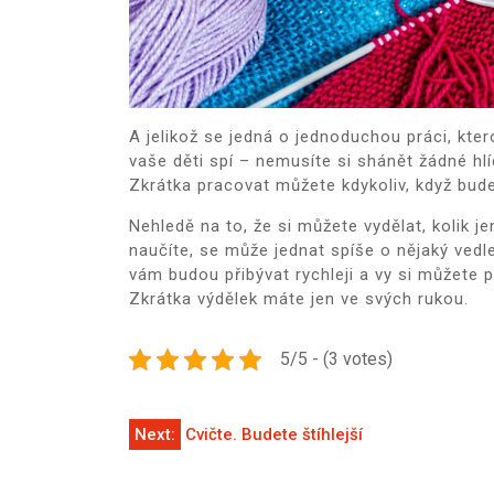
A jelikož se jedná o jednoduchou práci, kte
vaše děti spí – nemusíte si shánět žádné hlí
Zkrátka pracovat můžete kdykoliv, když bude
Nehledě na to, že si můžete vydělat, kolik 
naučíte, se může jednat spíše o nějaký vedl
vám budou přibývat rychleji a vy si můžete př
Zkrátka výdělek máte jen ve svých rukou.
5/5 - (3 votes)
Navigace
Next:
Cvičte. Budete štíhlejší
pro