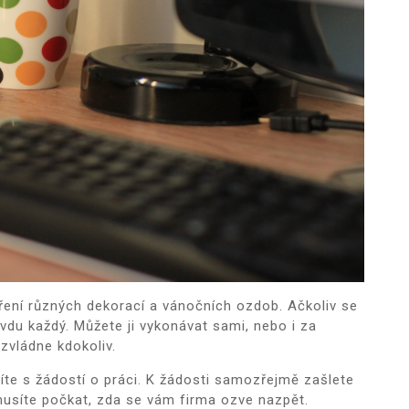
ření různých dekorací a vánočních ozdob. Ačkoliv se
vdu každý. Můžete ji vykonávat sami, nebo i za
 zvládne kdokoliv.
íte s žádostí o práci. K žádosti samozřejmě zašlete
musíte počkat, zda se vám firma ozve nazpět.