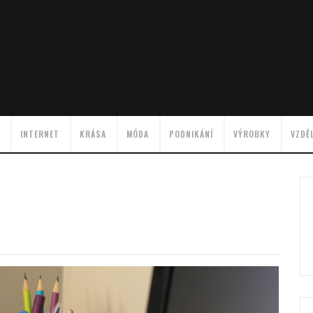
INTERNET
KRÁSA
MÓDA
PODNIKÁNÍ
VÝROBKY
VZDĚ