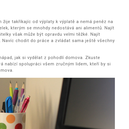
 žije takříkajíc od výplaty k výplatě a nemá peněz na
elek, kterým se mnohdy nedostává ani alimentů. Najít
itelky však může být opravdu velmi těžké. Najít
ké. Navíc chodit do práce a zvládat sama ještě všechny
ápad, jak si vydělat z pohodlí domova. Zkuste
rá nabízí spolupráci všem zručným lidem, kteří by si
domova.