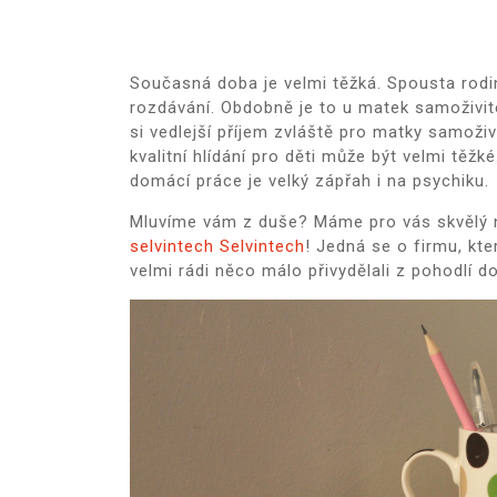
Současná doba je velmi těžká. Spousta rodin
rozdávání. Obdobně je to u matek samoživit
si vedlejší příjem zvláště pro matky samoživ
kvalitní hlídání pro děti může být velmi těž
domácí práce je velký zápřah i na psychiku.
Mluvíme vám z duše? Máme pro vás skvělý n
selvintech Selvintech
! Jedná se o firmu, kte
velmi rádi něco málo přivydělali z pohodlí 