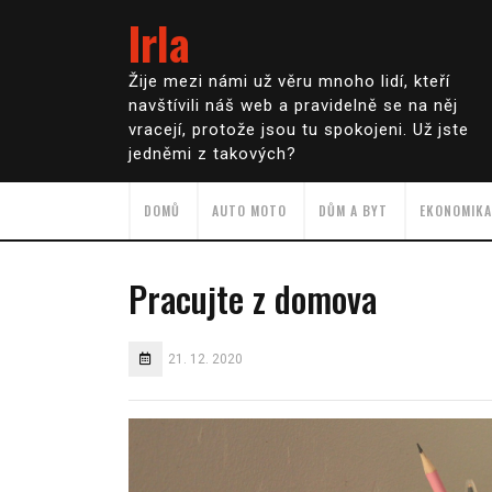
Irla
Žije mezi námi už věru mnoho lidí, kteří
navštívili náš web a pravidelně se na něj
vracejí, protože jsou tu spokojeni. Už jste
jedněmi z takových?
DOMŮ
AUTO MOTO
DŮM A BYT
EKONOMIKA
Pracujte z domova
21. 12. 2020