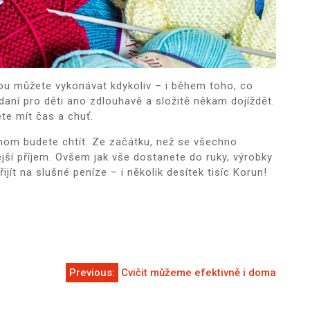
rou můžete vykonávat kdykoliv – i během toho, co
daní pro děti ano zdlouhavě a složitě někam dojíždět.
te mít čas a chuť.
jenom budete chtít. Ze začátku, než se všechno
ejší příjem. Ovšem jak vše dostanete do ruky, výrobky
ijít na slušné peníze – i několik desítek tisíc Korun!
Previous:
Cvičit můžeme efektivně i doma