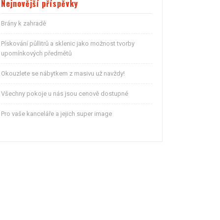
Nejnovější příspěvky
Brány k zahradě
Pískování půllitrů a sklenic jako možnost tvorby
upomínkových předmětů
Okouzlete se nábytkem z masivu už navždy!
Všechny pokoje u nás jsou cenově dostupné
Pro vaše kanceláře a jejich super image