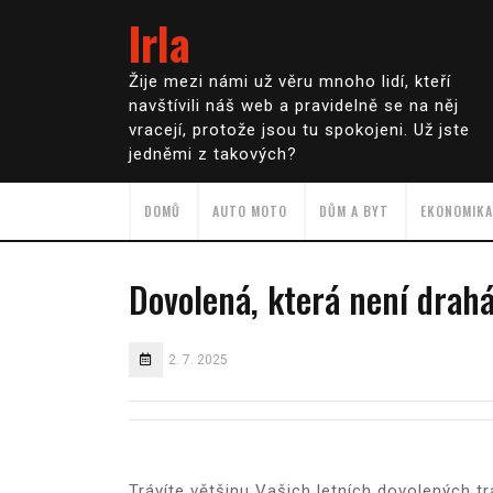
Irla
Žije mezi námi už věru mnoho lidí, kteří
navštívili náš web a pravidelně se na něj
vracejí, protože jsou tu spokojeni. Už jste
jedněmi z takových?
DOMŮ
AUTO MOTO
DŮM A BYT
EKONOMIKA
Dovolená, která není drah
2. 7. 2025
Trávíte většinu Vašich letních dovolených t