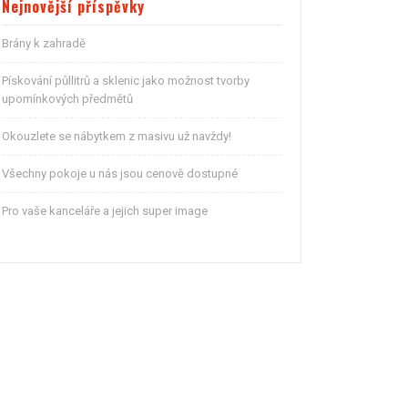
Nejnovější příspěvky
Brány k zahradě
Pískování půllitrů a sklenic jako možnost tvorby
upomínkových předmětů
Okouzlete se nábytkem z masivu už navždy!
Všechny pokoje u nás jsou cenově dostupné
Pro vaše kanceláře a jejich super image