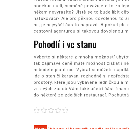
poněkud nudí, nicméně považujete to za lep
někam nevyrazíte? Jistě se to bude líbit dě
nafukovací? Ale pro pěknou dovolenou to an
ne, je nejvyšší čas to napravit. A pokud jde 
cestovní agenturou si takovou dovolenou mů
Pohodlí i ve stanu
Vyberte si některé z mnoha možností
ubyto
tak zajímavé ceně máte možnost získat i něk
nebudete platit nic. Vybrat si můžete napřík
jde o stan či karavan, rozhodně si nepředst
prostory, které jsou vybavené ledničkou a m
ze svých zásob Vám také ušetří část financí
do některé ze zdejších restaurací. Pochutnát