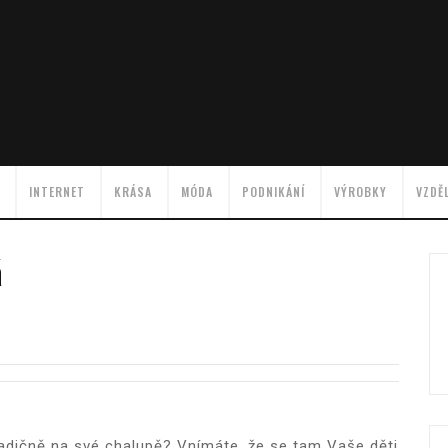
INTERNET
KRÁSA
MÓDA
PODNIKÁNÍ
VÝROBKY
VZDĚ
á
radičně na své chalupě? Vnímáte, že se tam Vaše děti