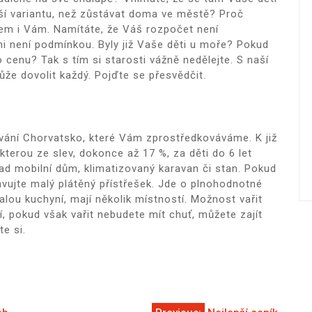
ší variantu, než zůstávat doma ve městě? Proč
tem i Vám. Namítáte, že Váš rozpočet není
i není podmínkou. Byly již Vaše děti u moře? Pokud
o cenu? Tak s tím si starosti vážně nedělejte. S naší
že dovolit každý. Pojďte se přesvědčit.
vání Chorvatsko
, které Vám zprostředkováváme. K již
terou ze slev, dokonce až 17 %, za děti do 6 let
lad mobilní dům, klimatizovaný karavan či stan. Pokud
avujte malý plátěný přístřešek. Jde o plnohodnotné
alou kuchyní, mají několik místností. Možnost vařit
, pokud však vařit nebudete mít chuť, můžete zajít
e si.