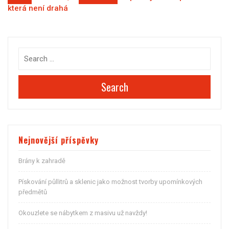
Navigace
která není drahá
pro
příspěvek
Search
Nejnovější příspěvky
Brány k zahradě
Pískování půllitrů a sklenic jako možnost tvorby upomínkových
předmětů
Okouzlete se nábytkem z masivu už navždy!