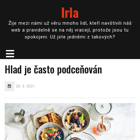
Irla
Žije mezi námi už věru mnoho lidí, kteří navštívili náš
web a pravidelně se na něj vracejí, protože jsou tu
spokojeni. Už jste jedněmi z takových?
Hlad je často podceňován
20. 3. 2021