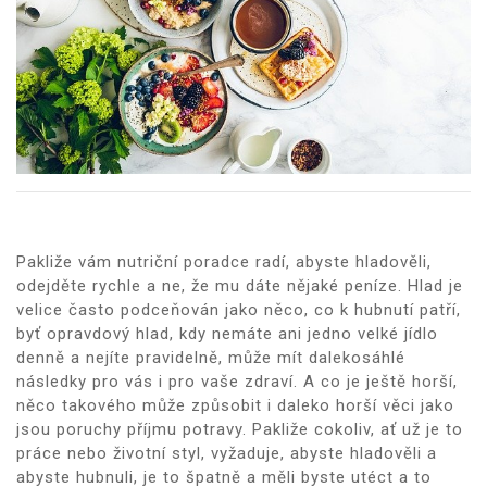
Pakliže vám nutriční poradce radí, abyste hladověli,
odejděte rychle a ne,
že mu dáte nějaké peníze. Hlad je
velice často podceňován jako něco, co k hubnutí patří,
byť opravdový hlad, kdy nemáte ani jedno velké jídlo
denně a nejíte pravidelně, může mít dalekosáhlé
následky pro vás i pro vaše zdraví. A co je ještě horší,
něco takového může způsobit i daleko horší věci jako
jsou poruchy příjmu potravy. Pakliže cokoliv, ať už je to
práce nebo životní styl, vyžaduje, abyste hladověli a
abyste hubnuli, je to špatně a měli byste utéct a to