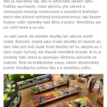
tělo je navrženo tak, aby si udržovalo ideální váhu.
Pakliže sportujete, máte aktivitu, jíte zdravě a
omezujete mnohdy nezkrocený a nezměrný blahobyt,
který nám přinesl neřízený konzumerismus, tak časem
budete vidět výsledky vaší dřiny a práce. Nemůžete ale
nic chtít hned a na sílu.
Je nám jasné, že nemáte desítky let, abyste mohli
čekat. Bohužel, stejně jako trvalo desítky let dostat se
tam, kde jste teď, bude trvat desítky let to, abyste se z
toho nejen fyzicky, ale hlavně mentálně dostali. A to je
mnohdy fakt, který je opomíjen většinou příruček na
hubnutí. Řeší se krátkodobé stavy, nikoliv dlouhodobý
poměr člověka ku svému tělu a k okolnímu světu.