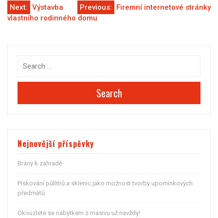
Navigace
Next:
Výstavba
Previous:
Firemní internetové stránky
vlastního rodinného domu
pro
příspěvek
Search
Nejnovější příspěvky
Brány k zahradě
Pískování půllitrů a sklenic jako možnost tvorby upomínkových
předmětů
Okouzlete se nábytkem z masivu už navždy!