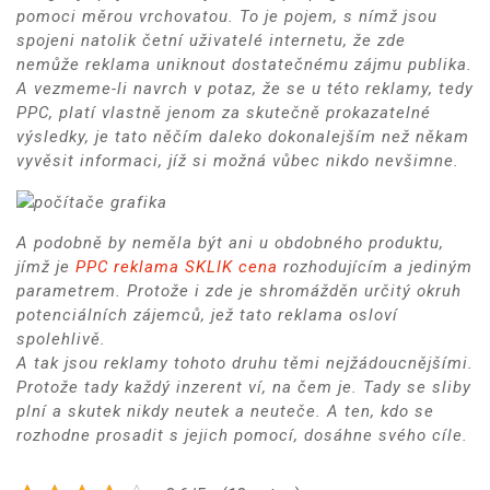
pomoci měrou vrchovatou. To je pojem, s nímž jsou
spojeni natolik četní uživatelé internetu, že zde
nemůže reklama uniknout dostatečnému zájmu publika.
A vezmeme-li navrch v potaz, že se u této reklamy, tedy
PPC, platí vlastně jenom za skutečně prokazatelné
výsledky, je tato něčím daleko dokonalejším než někam
vyvěsit informaci, jíž si možná vůbec nikdo nevšimne.
A podobně by neměla být ani u obdobného produktu,
jímž je
PPC reklama SKLIK cena
rozhodujícím a jediným
parametrem. Protože i zde je shromážděn určitý okruh
potenciálních zájemců, jež tato reklama osloví
spolehlivě.
A tak jsou reklamy tohoto druhu těmi nejžádoucnějšími.
Protože tady každý inzerent ví, na čem je. Tady se sliby
plní a skutek nikdy neutek a neuteče. A ten, kdo se
rozhodne prosadit s jejich pomocí, dosáhne svého cíle.