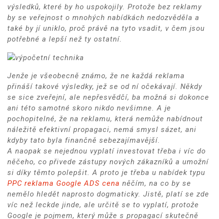
výsledků, které by ho uspokojily. Protože bez reklamy
by se veřejnost o mnohých nabídkách nedozvěděla a
také by jí uniklo, proč právě na tyto vsadit, v čem jsou
potřebné a lepší než ty ostatní.
Jenže je všeobecně známo, že ne každá reklama
přináší takové výsledky, jež se od ní očekávají. Někdy
se sice zveřejní, ale nepřesvědčí, ba možná si dokonce
ani této samotné skoro nikdo nevšimne. A je
pochopitelné, že na reklamu, která nemůže nabídnout
náležitě efektivní propagaci, nemá smysl sázet, ani
kdyby tato byla finančně sebezajímavější.
A naopak se nejednou vyplatí investovat třeba i víc do
něčeho, co přivede zástupy nových zákazníků a umožní
si díky těmto polepšit. A proto je třeba u nabídek typu
PPC reklama Google ADS cena
něčím, na co by se
nemělo hledět naprosto dogmaticky. Jistě, platí se zde
víc než leckde jinde, ale určitě se to vyplatí, protože
Google je pojmem, který může s propagací skutečně