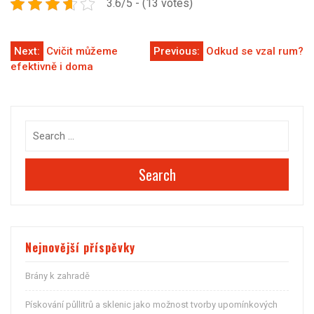
3.6/5 - (13 votes)
Navigace
Next:
Cvičit můžeme
Previous:
Odkud se vzal rum?
efektivně i doma
pro
příspěvek
Search
Nejnovější příspěvky
Brány k zahradě
Pískování půllitrů a sklenic jako možnost tvorby upomínkových