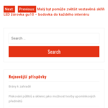
Navigace
Next:
Previous:
Malý byt pomůže zvětšit vestavěná skříň
LED žárovka gu10 – bodovka do každého interiéru
pro
příspěvek
Search
Nejnovější příspěvky
Brány k zahradě
Pískování půllitrů a sklenic jako možnost tvorby upomínkových
předmětů