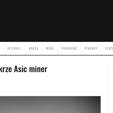
INTERNET
KRÁSA
MÓDA
PODNIKÁNÍ
VÝROBKY
VZDĚ
krze Asic miner