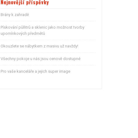
Nejnovější příspěvky
Brány k zahradě
Pískování půllitrů a sklenic jako možnost tvorby
upomínkových předmětů
Okouzlete se nábytkem z masivu už navždy!
Všechny pokoje u nás jsou cenově dostupné
Pro vaše kanceláře a jejich super image