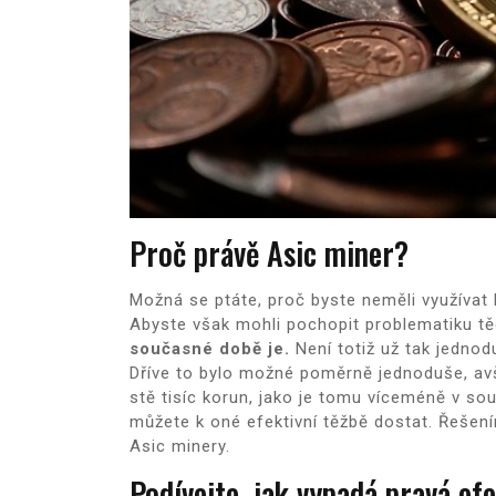
Proč právě Asic miner?
Možná se ptáte, proč byste neměli využívat kl
Abyste však mohli pochopit problematiku těc
současné době je.
Není totiž už tak jednod
Dříve to bylo možné poměrně jednoduše, avš
stě tisíc korun, jako je tomu víceméně v so
můžete k oné efektivní těžbě dostat. Řešen
Asic minery.
Podívejte, jak vypadá pravá efe