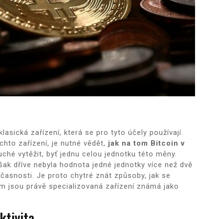
asická zařízení, která se pro tyto účely používají.
hto zařízení, je nutné vědět,
jak na tom Bitcoin v
uché vytěžit, byť jednu celou jednotku této měny.
ak dříve nebyla hodnota jedné jednotky více než dvě
učasnosti. Je proto chytré znát způsoby, jak se
ím jsou právě specializovaná zařízení známá jako
ktivita