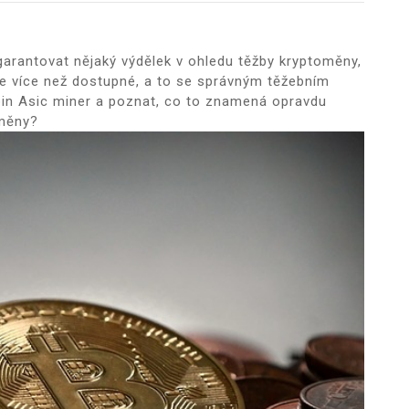
garantovat nějaký výdělek v ohledu těžby kryptoměny,
 je více než dostupné, a to se správným těžebním
oin Asic miner
a poznat, co to znamená opravdu
oměny?