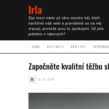
Irla
Žije mezi námi už věru mnoho lidí, kteří
navštívili náš web a pravidelně se na něj
vracejí, protože jsou tu spokojeni. Už jste
jedněmi z takových?
DOMŮ
AUTO MOTO
DŮM A BYT
EKONOMIKA
Započněte kvalitní těžbu s
16. 10. 2018