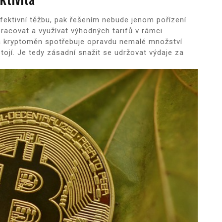
efektivní těžbu, pak řešením nebude jenom pořízení
pracovat a využívat výhodných tarifů v rámci
žba kryptoměn spotřebuje opravdu nemalé množství
tojí. Je tedy zásadní snažit se udržovat výdaje za