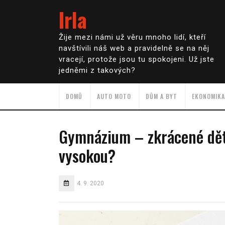
Irla
Žije mezi námi už věru mnoho lidí, kteří
navštívili náš web a pravidelně se na něj
vracejí, protože jsou tu spokojeni. Už jste
jedněmi z takových?
DOMŮ
AUTO MOTO
DŮM A BYT
EKONOMIKA
Gymnázium – zkrácené dět
vysokou?
4. 9. 2020