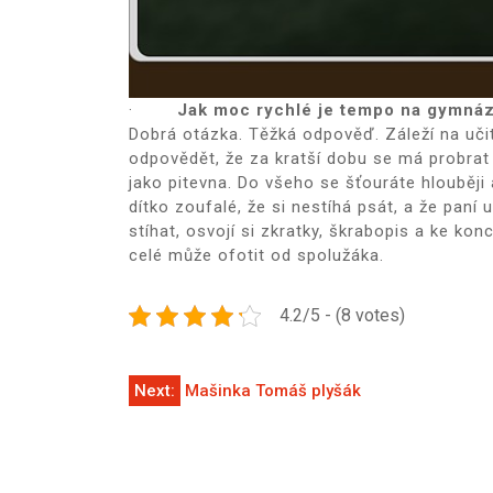
·
Jak moc rychlé je tempo na gymnáz
Dobrá otázka. Těžká odpověď. Záleží na učit
odpovědět, že za kratší dobu se má probrat
jako pitevna. Do všeho se šťouráte hlouběji
dítko zoufalé, že si nestíhá psát, a že paní
stíhat, osvojí si zkratky, škrabopis a ke konc
celé může ofotit od spolužáka.
4.2/5 - (8 votes)
Navigace
Next:
Mašinka Tomáš plyšák
pro
příspěvek