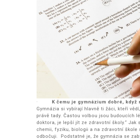
·
K čemu je gymnázium dobré, když 
Gymnázia si vybírají hlavně ti žáci, kteří věd
právě tady. Častou volbou jsou budoucích lék
doktora, je lepší jít ze zdravotní školy.“ Ja
chemii, fyziku, biologii a na zdravotní škol
odbočuji. Podstatné je, že gymnázia se zab