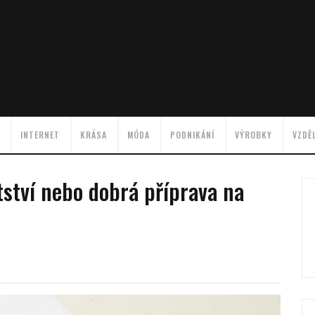
INTERNET
KRÁSA
MÓDA
PODNIKÁNÍ
VÝROBKY
VZDĚ
ství nebo dobrá příprava na