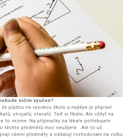
nebude ničím vyučen?
í, že půjdou na vysokou školu a nejlépe je připraví
ařů, strojařů, stavařů. Teď si říkáte, Ale vždyť na
k se to vezme. Na přijímačky na lékaře potřebujete
e si těchto předmětů moc neužijete. Ale to už
ývají všemi předměty a oddalují rozhodovaní na volbu