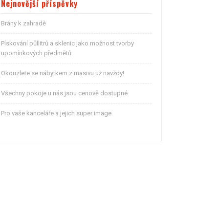
Nejnovější příspěvky
Brány k zahradě
Pískování půllitrů a sklenic jako možnost tvorby
upomínkových předmětů
Okouzlete se nábytkem z masivu už navždy!
Všechny pokoje u nás jsou cenově dostupné
Pro vaše kanceláře a jejich super image