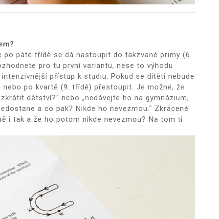
kem?
 po páté třídě se dá nastoupit do takzvané primy (6.
rozhodnete pro tu první variantu, nese to výhodu
a intenzivnější přístup k studiu. Pokud se dítěti nebude
u nebo po kvartě (9. třídě) přestoupit. Je možné, že
 zkrátit dětství?“ nebo „nedávejte ho na gymnázium,
nedostane a co pak? Nikde ho nevezmou.“ Zkrácené
jně i tak a že ho potom nikde nevezmou? Na tom ti