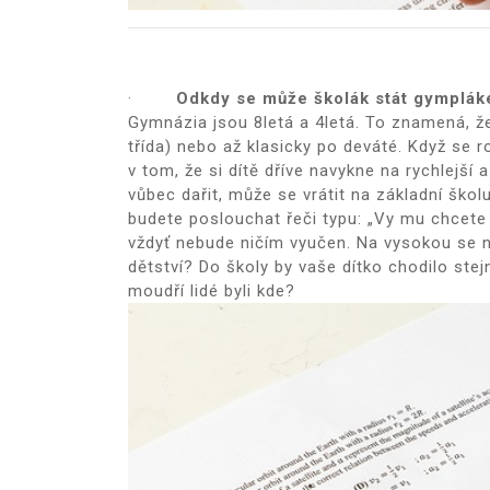
·
Odkdy se může školák stát gymplá
Gymnázia jsou 8letá a 4letá. To znamená, že
třída) nebo až klasicky po deváté. Když se 
v tom, že si dítě dříve navykne na rychlejší 
vůbec dařit, může se vrátit na základní škol
budete poslouchat řeči typu: „Vy mu chcete
vždyť nebude ničím vyučen. Na vysokou se 
dětství? Do školy by vaše dítko chodilo ste
moudří lidé byli kde?