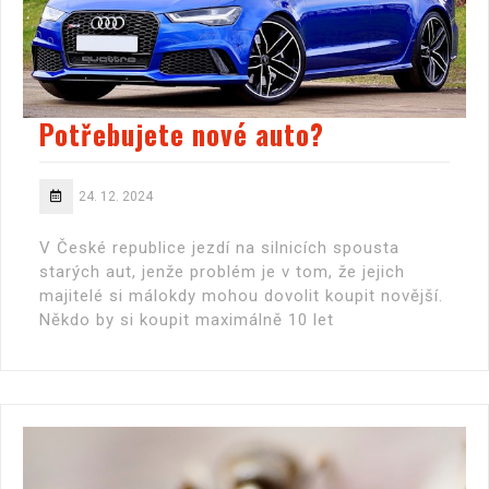
Potřebujete nové auto?
24. 12. 2024
V České republice jezdí na silnicích spousta
starých aut, jenže problém je v tom, že jejich
majitelé si málokdy mohou dovolit koupit novější.
Někdo by si koupit maximálně 10 let