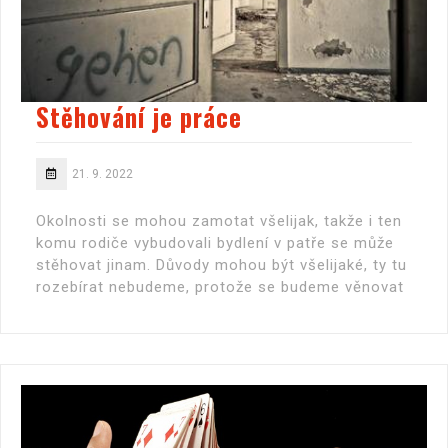
Stěhování je práce
21. 9. 2022
Okolnosti se mohou zamotat všelijak, takže i ten
komu rodiče vybudovali bydlení v patře se může
stěhovat jinam. Důvody mohou být všelijaké, ty tu
rozebírat nebudeme, protože se budeme věnovat