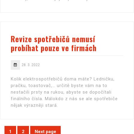
Revize spotřebičů nemusí
probíhat pouze ve firmách
28. 3. 2022
Kolik elektrospotřebičů doma máte? Ledničku,
pračku, toastovač,… určitě byste vám na to
nestačili prsty na rukou, abyste se dopočítali
finálního čísla. Málokdo z nás se ale spotřebiče
nějak výrazněji stará.
Stránkování
1
2
Next page
Page
Page