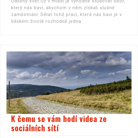
Odlišný svět Už v mládí je výhodné studovat obor,
který nás baví, abychom v něm získali slušné
zaměstnání. Dělat totiž práci, která nás baví je v
lidském životě rozhodně jedna
K čemu se vám hodí videa ze
sociálních sítí