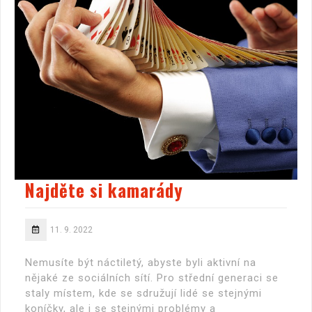
Najděte si kamarády
11. 9. 2022
Nemusíte být náctiletý, abyste byli aktivní na
nějaké ze sociálních sítí. Pro střední generaci se
staly místem, kde se sdružují lidé se stejnými
koníčky, ale i se stejnými problémy a