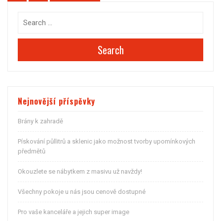
příspěvků
Search
Nejnovější příspěvky
Brány k zahradě
Pískování půllitrů a sklenic jako možnost tvorby upomínkových
předmětů
Okouzlete se nábytkem z masivu už navždy!
Všechny pokoje u nás jsou cenově dostupné
Pro vaše kanceláře a jejich super image