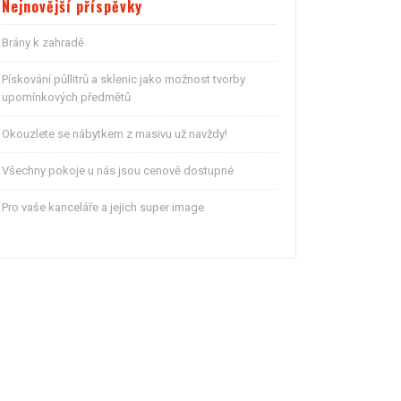
Nejnovější příspěvky
Brány k zahradě
Pískování půllitrů a sklenic jako možnost tvorby
upomínkových předmětů
Okouzlete se nábytkem z masivu už navždy!
Všechny pokoje u nás jsou cenově dostupné
Pro vaše kanceláře a jejich super image