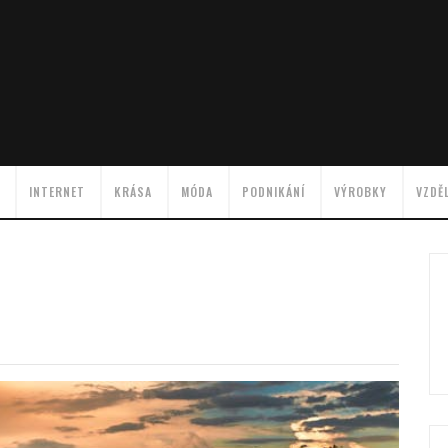
INTERNET
KRÁSA
MÓDA
PODNIKÁNÍ
VÝROBKY
VZDĚ