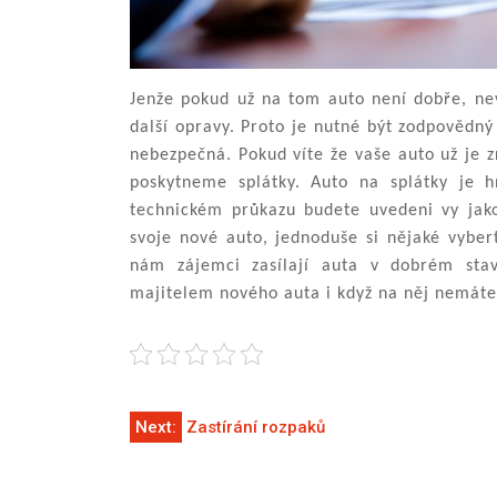
Jenže pokud už na tom auto není dobře, nevy
další opravy. Proto je nutné být zodpovědný
nebezpečná. Pokud víte že vaše auto už je z
poskytneme splátky. Auto na splátky je 
technickém průkazu budete uvedeni vy jako 
svoje nové auto, jednoduše si nějaké vyber
nám zájemci zasílají auta v dobrém sta
majitelem nového auta i když na něj nemáte
Navigace
Next:
Zastírání rozpaků
pro