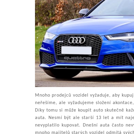
Mnoho prodejců vozidel vyžaduje, aby kupují
neřešíme, ale vyžadujeme složení akontace, 
Díky tomu si může koupit auto skutečně kaž
auta. Nesmí být ale starší 13 let a mít naj
nevyplatilo kupovat. Dnešní auta často nevy
mnoho majitelů starých vozidel odmítá svých