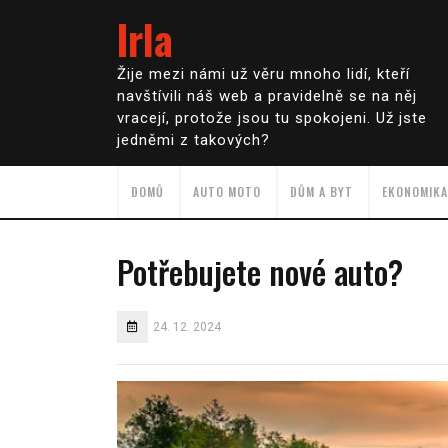
Irla
Žije mezi námi už věru mnoho lidí, kteří
navštívili náš web a pravidelně se na něj
vracejí, protože jsou tu spokojeni. Už jste
jedněmi z takových?
DOMŮ
AUTO MOTO
DŮM A BYT
EKONOMIKA
Potřebujete nové auto?
24. 12. 2024