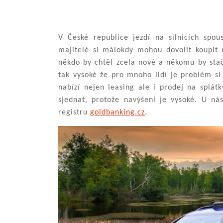
V České republice jezdí na silnicích spou
majitelé si málokdy mohou dovolit koupit 
někdo by chtěl zcela nové a někomu by stači
tak vysoké že pro mnoho lidí je problém si 
nabízí nejen leasing ale i prodej na splátk
sjednat, protože navýšení je vysoké. U ná
registru
goldbanking.cz
.