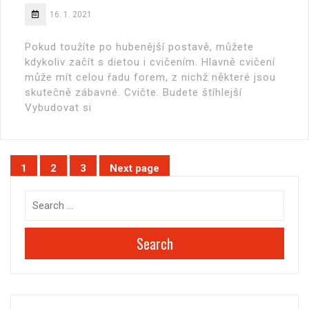
16. 1. 2021
Pokud toužíte po hubenější postavě, můžete
kdykoliv začít s dietou i cvičením. Hlavně cvičení
může mít celou řadu forem, z nichž některé jsou
skutečně zábavné. Cvičte. Budete štíhlejší
Vybudovat si
Stránkování
1
2
3
Next page
Page
Page
Page
příspěvků
Search