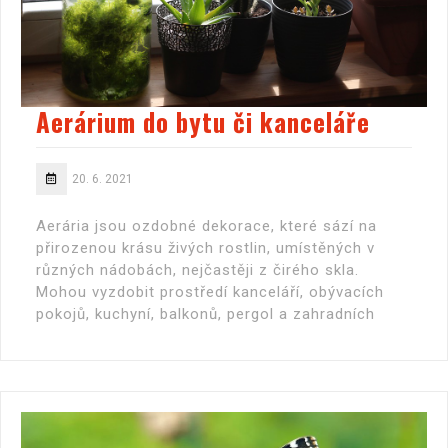
Aerárium do bytu či kanceláře
20. 6. 2021
Aerária jsou ozdobné dekorace, které sází na
přirozenou krásu živých rostlin, umístěných v
různých nádobách, nejčastěji z čirého skla.
Mohou vyzdobit prostředí kanceláří, obývacích
pokojů, kuchyní, balkonů, pergol a zahradních