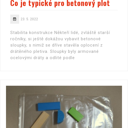
Co je typické pro betonový plot
23. 5. 2022
Stabilita konstrukce Někteří lidé, zvláště starší
ročníky, si ještě dokážou vybavit betonové
sloupky, s nimiž se dříve stavěla oplocení z
drátěného pletiva. Sloupky byly armované
ocelovými dráty a odlité podle