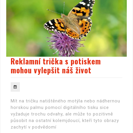
Reklamní trička s potiskem
mohou vylepšit náš život
Mít na tričku natištěného motýla nebo nádhernou
horskou palmu pomocí digitálního tisku sice
vyžaduje trochu odvahy, ale může to pozitivně
působit na ostatní kolemjdoucí, kteří tyto obrazy
zachytí v podvědomí