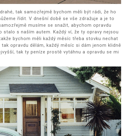
 drahé, tak samozřejmě bychom měli být rádi, že ho
žeme řídit. V dnešní době se vše zdražuje a je to
o samozřejmě musíme se snažit, abychom opravdu
o stalo s naším autem. Každý ví, že ty opravy nejsou
 takže bychom měli každý měsíc třeba stovku nechat
o tak opravdu dělám, každý měsíc si dám jenom klidně
jvyšší, tak ty peníze prostě vytáhnu a opravdu se mi