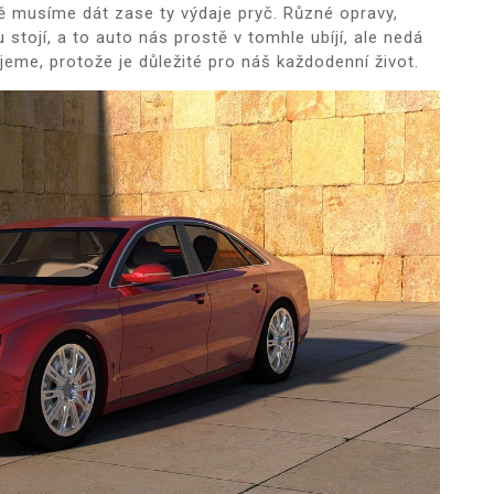
tě musíme dát zase ty výdaje pryč. Různé opravy,
stojí, a to auto nás prostě v tomhle ubíjí, ale nedá
ujeme, protože je důležité pro náš každodenní život.