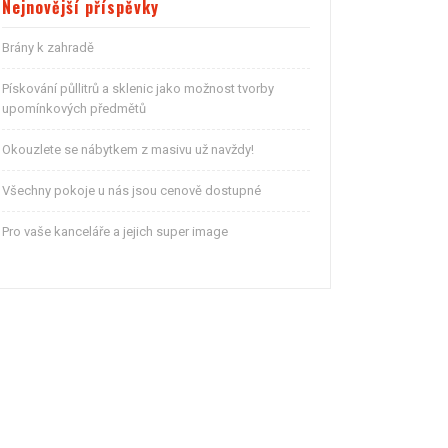
Nejnovější příspěvky
Brány k zahradě
Pískování půllitrů a sklenic jako možnost tvorby
upomínkových předmětů
Okouzlete se nábytkem z masivu už navždy!
Všechny pokoje u nás jsou cenově dostupné
Pro vaše kanceláře a jejich super image