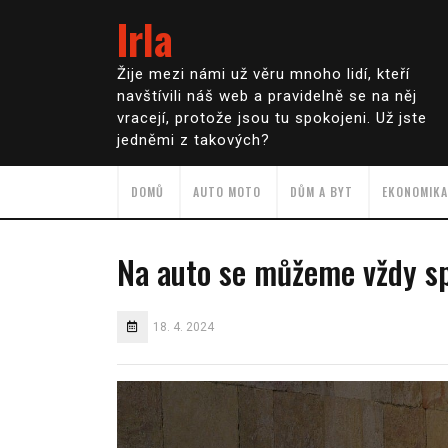
Irla
Žije mezi námi už věru mnoho lidí, kteří
navštívili náš web a pravidelně se na něj
vracejí, protože jsou tu spokojeni. Už jste
jedněmi z takových?
DOMŮ
AUTO MOTO
DŮM A BYT
EKONOMIKA
Na auto se můžeme vždy s
18. 4. 2024