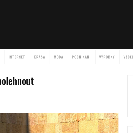
INTERNET
KRÁSA
MÓDA
PODNIKÁNÍ
VÝROBKY
VZDĚ
polehnout