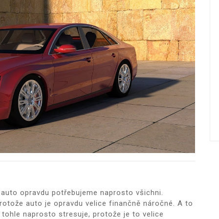
e auto opravdu potřebujeme naprosto všichni.
rotože auto je opravdu velice finančně náročné. A to
tohle naprosto stresuje, protože je to velice