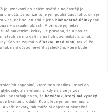
š je uznávaný po celém světě a nejčastěji je
u u mužů. Jenomže to je jen pouhá část toho, čím je
m více, než se jen zdá a jeho
blahodárné účinky
tak
uze v sexuální oblasti. V přírodě jej nelze
žlutě barvenými kvítky. Je pravdou, že u nás se
h místech se mu daří i v našich podmínkách. Jinak
íny. Kdo se zajímá o
čínskou medicínu
, tak ví, že
a tak není důvod nevěřit výsledkům, které bude
roidních saponinů, které tuto rostlinku staví do
glykosidy, ale i vitamíny, kdy nejvíce je zde
íci upozorňují na to, že
kotvičník, který má vysoký
soce kvalitní produkt. Kdo přece jenom nemusí z
i a vařit odvary, tak může si objednat skutečně