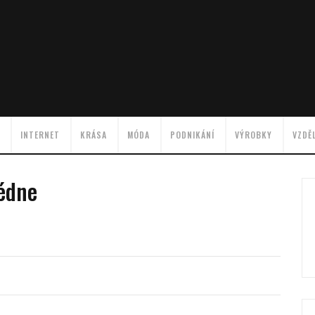
INTERNET
KRÁSA
MÓDA
PODNIKÁNÍ
VÝROBKY
VZDĚ
lédne