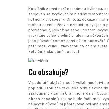
Kotvičník zemní není neznámou bylinkou, spí
spojován se zvyšováním hladiny testosteron
kotvičník prospěšný. On totiž dokáže mnohe
mohou ocenit i ženy a nemusí to být jen a po
přehlédnout, jelikož na sebe upozorní svými 
vyskytuje spíše ojediněle, ale i na některýc
jeho původní domov sahá až do starověké Č
patří mezi velmi uznávanou po celém světě 
kotvičník
skutečně podávat.
Co obsahuje?
V podstatě ukrývá v sobě velké množství ste
popředí. Jsou zde také alkaloidy, flavonoidy, 
zastoupený vitamín C a mnohé další. Odborn
obsah saponinů
, tak se bude řadit mezi vy
nějakých důvodů si připravovat bylinné směs