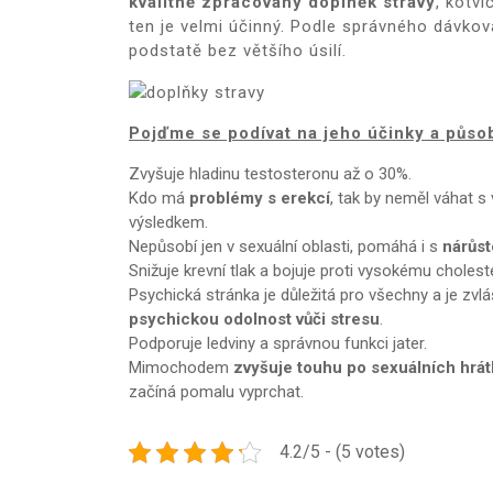
kvalitně zpracovaný doplněk stravy
,
kotvi
ten je velmi účinný. Podle správného dávkov
podstatě bez většího úsilí.
Pojďme se podívat na jeho účinky a půso
Zvyšuje hladinu testosteronu až o 30%.
Kdo má
problémy s erekcí
, tak by neměl váhat 
výsledkem.
Nepůsobí jen v sexuální oblasti, pomáhá i s
nárůs
Snižuje krevní tlak a bojuje proti vysokému cholest
Psychická stránka je důležitá pro všechny a je zvláš
psychickou odolnost vůči stresu
.
Podporuje ledviny a správnou funkci jater.
Mimochodem
zvyšuje touhu po sexuálních hrát
začíná pomalu vyprchat.
4.2/5 - (5 votes)