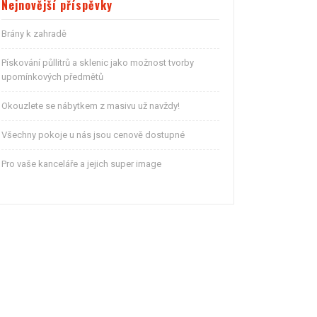
Nejnovější příspěvky
Brány k zahradě
Pískování půllitrů a sklenic jako možnost tvorby
upomínkových předmětů
Okouzlete se nábytkem z masivu už navždy!
Všechny pokoje u nás jsou cenově dostupné
Pro vaše kanceláře a jejich super image