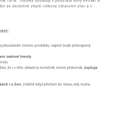
čník forte
.
Tobolky obsahují v podstatě silný extrakt a
ání se skutečně zlepší celkový zdravotní stav a v
bení:
s vyzkoušením tohoto produktu, zajisté bude překvapený
tem svalové hmoty
.
erolu.
tní, že i v této oblasti je kotvičník zemní přeborník,
zvyšuje
kách i u žen
, zvláště když přichází do stavu, kdy touha