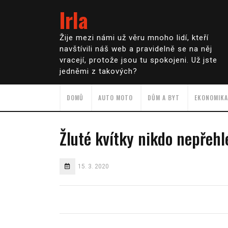
Irla
Žije mezi námi už věru mnoho lidí, kteří
navštívili náš web a pravidelně se na něj
vracejí, protože jsou tu spokojeni. Už jste
jedněmi z takových?
DOMŮ
AUTO MOTO
DŮM A BYT
EKONOMIKA
Žluté kvítky nikdo nepřeh
15. 3. 2020