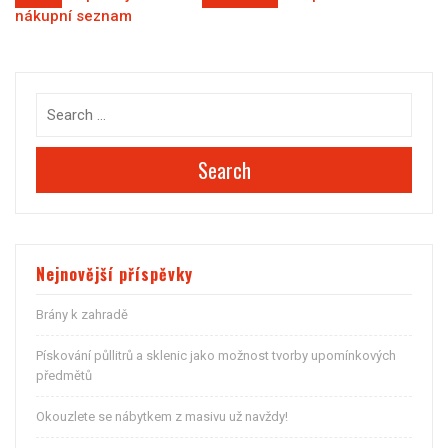
Navigace
nákupní seznam
pro
příspěvek
Search
Nejnovější příspěvky
Brány k zahradě
Pískování půllitrů a sklenic jako možnost tvorby upomínkových
předmětů
Okouzlete se nábytkem z masivu už navždy!