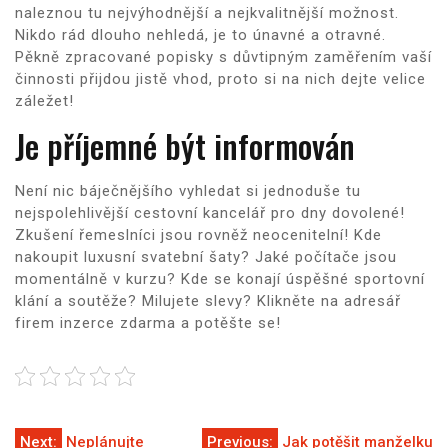
naleznou tu nejvýhodnější a nejkvalitnější možnost.
Nikdo rád dlouho nehledá, je to únavné a otravné.
Pěkně zpracované popisky s důvtipným zaměřením vaší
činnosti přijdou jistě vhod, proto si na nich dejte velice
záležet!
Je příjemné být informován
Není nic báječnějšího vyhledat si jednoduše tu
nejspolehlivější cestovní kancelář pro dny dovolené!
Zkušení řemeslníci jsou rovněž neocenitelní! Kde
nakoupit luxusní svatební šaty? Jaké počítače jsou
momentálně v kurzu? Kde se konají úspěšné sportovní
klání a soutěže? Milujete slevy? Klikněte na adresář
firem
inzerce zdarma
a potěšte se!
Next:
Neplánujte
Previous:
Jak potěšit manželku