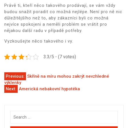
Právě ti, kteří něco takového prodávají, se vám vždy
budou snažit poradit co možná nejlépe. Není pro ně nic
důležitějšího než to, aby zákazníci byli co možná
nejvíce spokojeni a neměli problém se vrátit pro
nějakou další radu v případě potřeby.
Vyzkoušejte něco takového i vy.
3.3/5 - (7 votes)
Navigace
Previous:
Skříně na míru mohou zakrýt nevzhledné
výklenky
pro
Next:
Americká nebakovní hypotéka
příspěvek