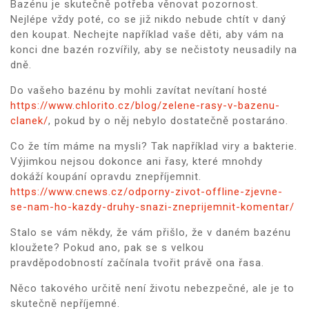
Bazénu je skutečně potřeba věnovat pozornost.
Nejlépe vždy poté, co se již nikdo nebude chtít v daný
den koupat. Nechejte například vaše děti, aby vám na
konci dne bazén rozvířily, aby se nečistoty neusadily na
dně.
Do vašeho bazénu by mohli zavítat nevítaní hosté
https://www.chlorito.cz/blog/zelene-rasy-v-bazenu-
clanek/
, pokud by o něj nebylo dostatečně postaráno.
Co že tím máme na mysli? Tak například viry a bakterie.
Výjimkou nejsou dokonce ani řasy, které mnohdy
dokáží koupání opravdu znepříjemnit.
https://www.cnews.cz/odporny-zivot-offline-zjevne-
se-nam-ho-kazdy-druhy-snazi-zneprijemnit-komentar/
Stalo se vám někdy, že vám přišlo, že v daném bazénu
kloužete? Pokud ano, pak se s velkou
pravděpodobností začínala tvořit právě ona řasa.
Něco takového určitě není životu nebezpečné, ale je to
skutečně nepříjemné.