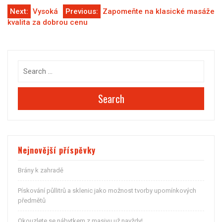
Navigace
Next:
Vysoká
Previous:
Zapomeňte na klasické masáže
kvalita za dobrou cenu
pro
příspěvek
Search
Nejnovější příspěvky
Brány k zahradě
Pískování půllitrů a sklenic jako možnost tvorby upomínkových
předmětů
Okouzlete se nábytkem z masivu už navždy!