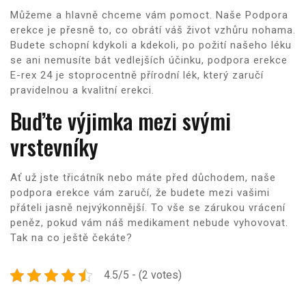
Můžeme a hlavně chceme vám pomoct. Naše
Podpora
erekce
je přesně to, co obrátí váš život vzhůru nohama.
Budete schopní kdykoli a kdekoli, po požití našeho léku
se ani nemusíte bát vedlejších účinku, podpora erekce
E-rex 24 je stoprocentně přírodní lék, který zaručí
pravidelnou a kvalitní erekci.
Buďte výjimka mezi svými
vrstevníky
Ať už jste třicátník nebo máte před důchodem, naše
podpora erekce vám zaručí, že budete mezi vašimi
přáteli jasně nejvýkonnější. To vše se zárukou vrácení
peněz, pokud vám náš medikament nebude vyhovovat.
Tak na co ještě čekáte?
4.5/5 - (2 votes)