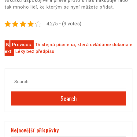
vskutku uspokojivé a právě proto u nás nakupuje rádo
tak mnoho lidí, ke kterým se nyní můžete přidat.
4.2/5 - (9 votes)
Navigace
N
Previous:
Tři stejná písmena, která ovládáme dokonale
ext:
Léky bez předpisu
pro
příspěvek
Search
Nejnovější příspěvky