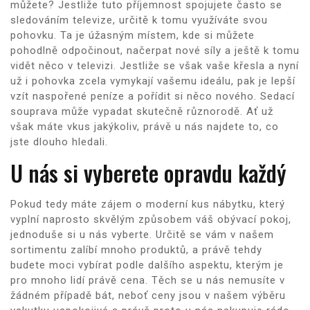
můžete? Jestliže tuto příjemnost spojujete často se
sledováním televize, určitě k tomu využíváte svou
pohovku. Ta je úžasným místem, kde si můžete
pohodlně odpočinout, načerpat nové síly a ještě k tomu
vidět něco v televizi. Jestliže se však vaše křesla a nyní
už i pohovka zcela vymykají vašemu ideálu, pak je lepší
vzít naspořené peníze a pořídit si něco nového.
Sedací
souprava
může vypadat skutečně různorodě. Ať už
však máte vkus jakýkoliv, právě u nás najdete to, co
jste dlouho hledali.
U nás si vyberete opravdu každý
Pokud tedy máte zájem o moderní kus nábytku, který
vyplní naprosto skvělým způsobem váš obývací pokoj,
jednoduše si u nás vyberte. Určitě se vám v našem
sortimentu zalíbí mnoho produktů, a právě tehdy
budete moci vybírat podle dalšího aspektu, kterým je
pro mnoho lidí právě cena. Těch se u nás nemusíte v
žádném případě bát, neboť ceny jsou v našem výběru