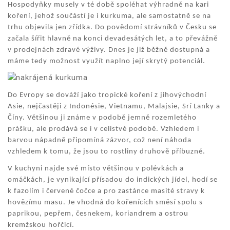
Hospodyňky musely v té době spoléhat výhradně na kari
koření, jehož součástí je i kurkuma, ale samostatně se na
trhu objevila jen zřídka. Do povědomí strávníků v Česku se
začala šířit hlavně na konci devadesátých let, a to převážně
v prodejnách zdravé výživy. Dnes je již běžně dostupná a
máme tedy možnost využít naplno její skrytý potenciál.
Do Evropy se dováží jako tropické koření z jihovýchodní
Asie, nejčastěji z Indonésie, Vietnamu, Malajsie, Srí Lanky a
Číny. Většinou ji známe v podobě jemně rozemletého
prášku, ale prodává se i v celistvé podobě. Vzhledem i
barvou nápadně připomíná zázvor, což není náhoda
vzhledem k tomu, že jsou to rostliny druhově příbuzné.
V kuchyni najde své místo většinou v polévkách a
omáčkách, je vynikající přísadou do indických jídel, hodí se
k fazolím i červené čočce a pro zastánce masité stravy k
hovězímu masu. Je vhodná do kořenících směsí spolu s
paprikou, pepřem, česnekem, koriandrem a ostrou
kremžskou hořčicí.