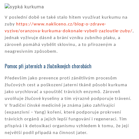
V poslední době se také stalo hitem využívat kurkumu na
zuby
https://www.nakliceno.cz/blog-o-zdrave-
vyzive/oranzova-kurkuma-dokonale-vybeli-zazloutle-zuby/
,
jednak vyživuje dásně a brání vzniku zubního plaku, a
zároveň pomáhá vybělit sklovinu, a to přirozeným a
neagresivním způsobem.
Pomoc při jaterních a žlučníkových chorobách
Především jako prevence proti zánětlivým procesům
žlučových cest a poškození jaterní tkáně působí kurkuma
jako urychlovač a spouštěč trávicích enzymů. Zároveň
uvolňuje žlučové kyseliny a tím výrazně podporuje trávení.
V Tradiční čínské medicíně je známa jako zahřívající
(expanzivní – Yang) koření, které podporuje prokrvení
trávicích orgánů a jejich lepší fungování i regeneraci. Tím
přispívá i k detoxikaci organismu vzhledem k tomu, že její
největší podíl připadá na činnost jater.