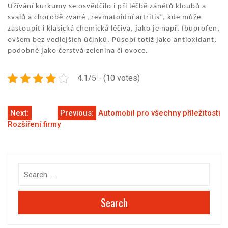
Užívání kurkumy se osvědčilo i při léčbě zánětů kloubů a
svalů a chorobě zvané „revmatoidní artritis“, kde může
zastoupit i klasická chemická léčiva, jako je např. Ibuprofen,
ovšem bez vedlejších účinků. Působí totiž jako antioxidant,
podobně jako čerstvá zelenina či ovoce.
4.1/5 - (10 votes)
Navigace
Next:
Previous:
Automobil pro všechny příležitosti
Rozšíření firmy
pro
příspěvek
Search