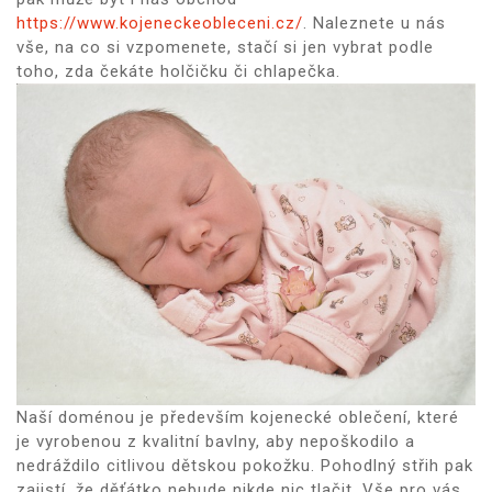
https://www.kojeneckeobleceni.cz/
. Naleznete u nás
vše, na co si vzpomenete, stačí si jen vybrat podle
toho, zda čekáte holčičku či chlapečka.
Naší doménou je především kojenecké oblečení, které
je vyrobenou z kvalitní bavlny, aby nepoškodilo a
nedráždilo citlivou dětskou pokožku. Pohodlný střih pak
zajistí, že děťátko nebude nikde nic tlačit. Vše pro vás