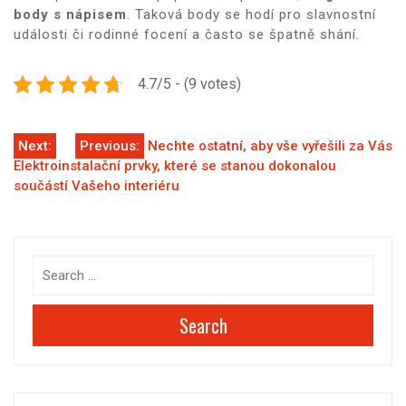
body s nápisem
. Taková body se hodí pro slavnostní
události či rodinné focení a často se špatně shání.
4.7/5 - (9 votes)
Navigace
Next:
Previous:
Nechte ostatní, aby vše vyřešili za Vás
Elektroinstalační prvky, které se stanou dokonalou
pro
součástí Vašeho interiéru
příspěvek
Search