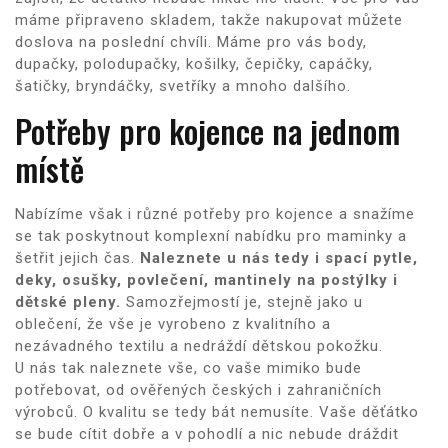
máme připraveno skladem, takže nakupovat můžete
doslova na poslední chvíli. Máme pro vás body,
dupačky, polodupačky, košilky, čepičky, capáčky,
šatičky, bryndáčky, svetříky a mnoho dalšího.
Potřeby pro kojence na jednom
místě
Nabízíme však i různé potřeby pro kojence a snažíme
se tak poskytnout komplexní nabídku pro maminky a
šetřit jejich čas.
Naleznete u nás tedy i spací pytle,
deky, osušky, povlečení, mantinely na postýlky i
dětské pleny.
Samozřejmostí je, stejně jako u
oblečení, že vše je vyrobeno z kvalitního a
nezávadného textilu a nedráždí dětskou pokožku.
U nás tak naleznete vše, co vaše mimiko bude
potřebovat, od ověřených českých i zahraničních
výrobců. O kvalitu se tedy bát nemusíte. Vaše děťátko
se bude cítit dobře a v pohodlí a nic nebude dráždit