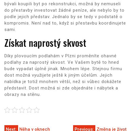
bývali koupili byt po rekonstrukci, možná by nemuseli
do přestavby investovat žádné peníze, ale nebylo by to
podle jejich představ. Jednalo by se tedy v podstatě o
kompromis. Není nad to, když si přestavbu koordinujete
sami.
Získat naprostý skvost
Díky
plovoucím podlahám v Plzni
proměníte ohavné
podlahy za naprostý skvost. Ve Vašem bytě to hned
bude vypadat úplně jinak. Mnohem lépe. Stejnou firmu
dost možná využijete ještě k jiným účelům. Jejich
nabídka je totiž mnohem větší, než si vůbec dokážete
představit. Dost možná si zde objednáte i nábytek a
obrazy na stěnu.
Next:
Něha v oknech
Previous:
Změna je život