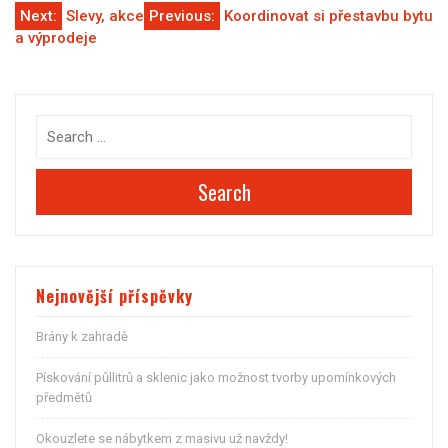
Navigace
Next:
Slevy, akce
Previous:
Koordinovat si přestavbu bytu
a výprodeje
pro
příspěvek
Search
Nejnovější příspěvky
Brány k zahradě
Pískování půllitrů a sklenic jako možnost tvorby upomínkových
předmětů
Okouzlete se nábytkem z masivu už navždy!