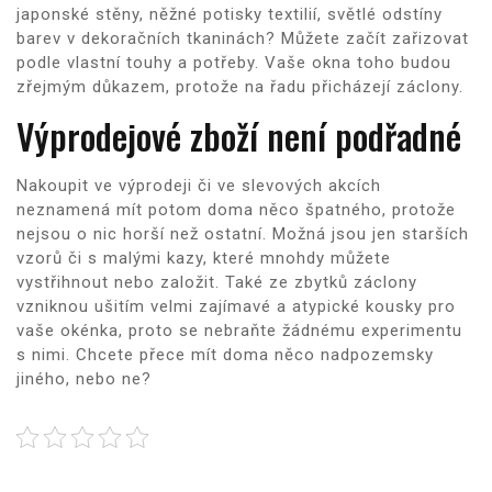
japonské stěny, něžné potisky textilií, světlé odstíny
barev v dekoračních tkaninách? Můžete začít zařizovat
podle vlastní touhy a potřeby. Vaše okna toho budou
zřejmým důkazem, protože na řadu přicházejí
záclony
.
Výprodejové zboží není podřadné
Nakoupit ve výprodeji či ve slevových akcích
neznamená mít potom doma něco špatného, protože
nejsou o nic horší než ostatní. Možná jsou jen starších
vzorů či s malými kazy, které mnohdy můžete
vystřihnout nebo založit. Také ze zbytků záclony
vzniknou ušitím velmi zajímavé a atypické kousky pro
vaše okénka, proto se nebraňte žádnému experimentu
s nimi. Chcete přece mít doma něco nadpozemsky
jiného, nebo ne?