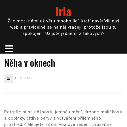
Irla
Žije mezi námi už věru mnoho lidí, kteří navštívili náš
web a pravidelně se na něj vracejí, protože jsou tu
spokojeni. Už jste jedněmi z takových?
Něha v oknech
16. 5. 2025
Potrpíte si na něžnosti, jemné umění, drobné maličkosti
a doplňky, citlivé barvy a vytváření příjemného
prostředí? Milujete šifón, voálové řasení, průsvitné