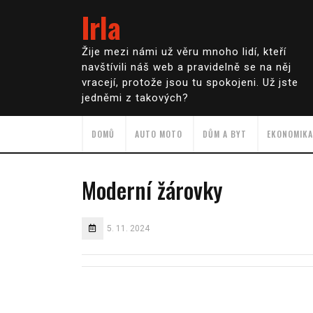
Irla
Žije mezi námi už věru mnoho lidí, kteří
navštívili náš web a pravidelně se na něj
vracejí, protože jsou tu spokojeni. Už jste
jedněmi z takových?
DOMŮ
AUTO MOTO
DŮM A BYT
EKONOMIKA
Moderní žárovky
5. 11. 2024