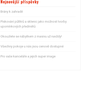
Nejnovější příspěvky
Brány k zahradě
Pískování půllitrů a sklenic jako možnost tvorby
upomínkových předmětů
Okouzlete se nábytkem z masivu už navždy!
Všechny pokoje u nás jsou cenově dostupné
Pro vaše kanceláře a jejich super image