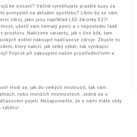
rojů ke svícení? Věčně vyměňujete prasklé kusy za
jste pomysleli na aktuální spotřebu? Líbilo by se vám
erní zdroj, jako jsou například
LED žárovky E27
!
votnost, ušetří vám nemalý peníz a v neposlední řadě
v prostoru. Nabízíme variantu, jak v čiré bílé, tam
sických světel nakoupit nadčasové zdroje. Zkuste to
em, který nabízí, jak velký výběr, tak vynikající
ojí! Poprvé při zakoupení naším prostřednictvím a
oli! Hodí se, jak do velkých místností, tak vám
pelnách, nebo menších místnostech. Jedná se o
nadčasovém pojetí. Nezapomeňte, že s námi máte vždy
 výběru!