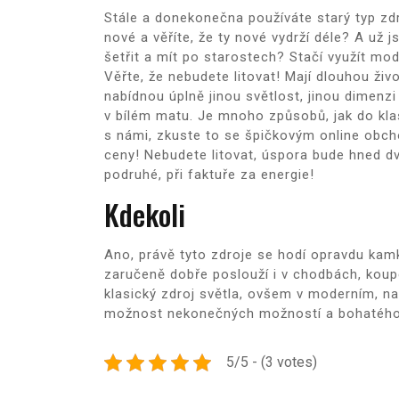
Stále a donekonečna používáte starý typ zd
nové a věříte, že ty nové vydrží déle? A už 
šetřit a mít po starostech? Stačí využít mod
Věřte, že nebudete litovat! Mají dlouhou ži
nabídnou úplně jinou světlost, jinou dimenzi 
v bílém matu. Je mnoho způsobů, jak do kla
s námi, zkuste to se špičkovým online obchod
ceny! Nebudete litovat, úspora bude hned dv
podruhé, při faktuře za energie!
Kdekoli
Ano, právě tyto zdroje se hodí opravdu kamk
zaručeně dobře poslouží i v chodbách, kou
klasický zdroj světla, ovšem v moderním, 
možnost nekonečných možností a bohatého
5/5 - (3 votes)