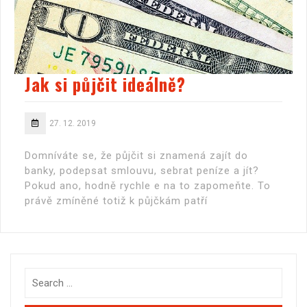
Jak si půjčit ideálně?
27. 12. 2019
Domníváte se, že půjčit si znamená zajít do
banky, podepsat smlouvu, sebrat peníze a jít?
Pokud ano, hodně rychle e na to zapomeňte. To
právě zmíněné totiž k půjčkám patří