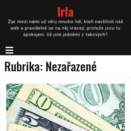
Irla
Žije mezi námi už věru mnoho lidí, kteří navštívili náš
web a pravidelně se na něj vracejí, protože jsou tu
spokojeni. Už jste jedněmi z takových?
Rubrika:
Nezařazené