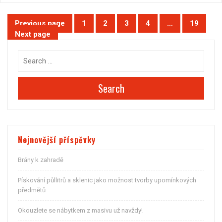
Stránkování
Previous page
1
2
3
4
…
19
Page
Page
Page
Page
Page
Next page
příspěvků
Search
Nejnovější příspěvky
Brány k zahradě
Pískování půllitrů a sklenic jako možnost tvorby upomínkových
předmětů
Okouzlete se nábytkem z masivu už navždy!