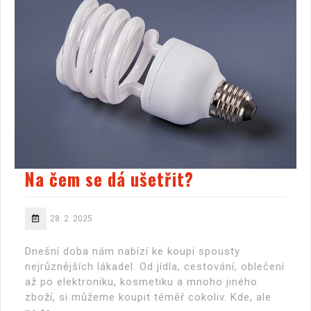
Na čem se dá ušetřit?
28. 2. 2025
Dnešní doba nám nabízí ke koupi spousty
nejrůznějších lákadel. Od jídla, cestování, oblečení
až po elektroniku, kosmetiku a mnoho jiného
zboží, si můžeme koupit téměř cokoliv. Kde, ale