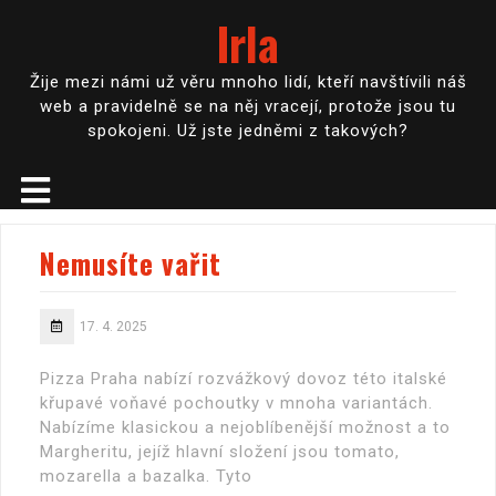
Irla
Žije mezi námi už věru mnoho lidí, kteří navštívili náš
web a pravidelně se na něj vracejí, protože jsou tu
spokojeni. Už jste jedněmi z takových?
Nemusíte vařit
17. 4. 2025
Pizza Praha nabízí rozvážkový dovoz této italské
křupavé voňavé pochoutky v mnoha variantách.
Nabízíme klasickou a nejoblíbenější možnost a to
Margheritu, jejíž hlavní složení jsou tomato,
mozarella a bazalka. Tyto