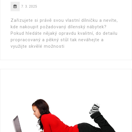
7. 3. 2025
Zařizujete si právě svou vlastní dílničku a nevíte,
kde nakoupit požadovaný dílenský nábytek?
Pokud hledáte nějaký opravdu kvalitní, do detailu
propracovaný a pěkný stůl tak neváhejte a
využijte skvělé možnosti