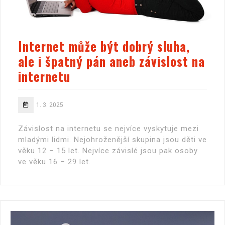
Internet může být dobrý sluha,
ale i špatný pán aneb závislost na
internetu
1. 3. 2025
Závislost na internetu se nejvíce vyskytuje mezi
mladými lidmi. Nejohroženější skupina jsou děti ve
věku 12 – 15 let. Nejvíce závislé jsou pak osoby
ve věku 16 – 29 let.