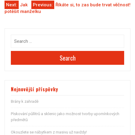
Navigace
Next:
Jak
Previous:
Říkáte si, to zas bude trvat věčnost!
potěšit manželku
pro
příspěvek
Search
Nejnovější příspěvky
Brány k zahradě
Pískování půllitrů a sklenic jako možnost tvorby upomínkových
předmětů
Okouzlete se nábytkem z masivu už navždy!